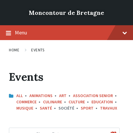
Moncontour de Bretagne
Menu
HOME
EVENTS
Events
CATEGORIES:
ALL
ANIMATIONS
ART
ASSOCIATION SENIOR
COMMERCE
CULINAIRE
CULTURE
EDUCATION
MUSIQUE
SANTÉ
SOCIÉTÉ
SPORT
TRAVAUX