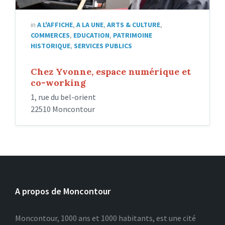
in
A L'AFFICHE
,
A LA UNE
,
ARTS & CULTURE
,
COMMERCES
,
EDUCATION
,
PATRIMOINE
HISTORIQUE
,
SERVICES PUBLICS
Chez Yvonne, espace numérique et
co-working
1, rue du bel-orient
22510 Moncontour
A propos de Moncontour
Moncontour, 1000 ans et 1000 habitants, est une cité