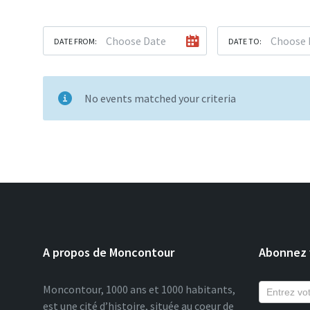
DATE FROM:
DATE TO:
No events matched your criteria
A propos de Moncontour
Abonnez v
Moncontour, 1000 ans et 1000 habitants,
est une cité d’histoire, située au coeur de