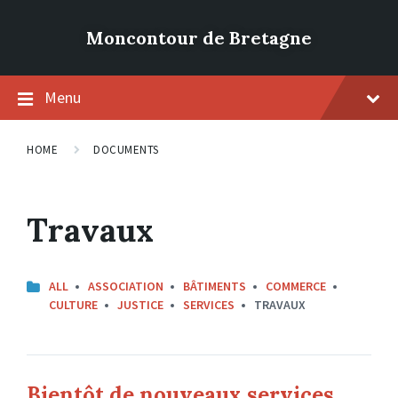
Moncontour de Bretagne
Menu
HOME
DOCUMENTS
Travaux
CATEGORIES:
ALL
ASSOCIATION
BÂTIMENTS
COMMERCE
CULTURE
JUSTICE
SERVICES
TRAVAUX
Bientôt de nouveaux services