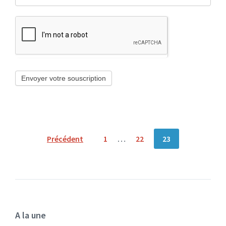
Envoyer votre souscription
Pagination
Précédent
1
…
22
23
des
publications
A la une