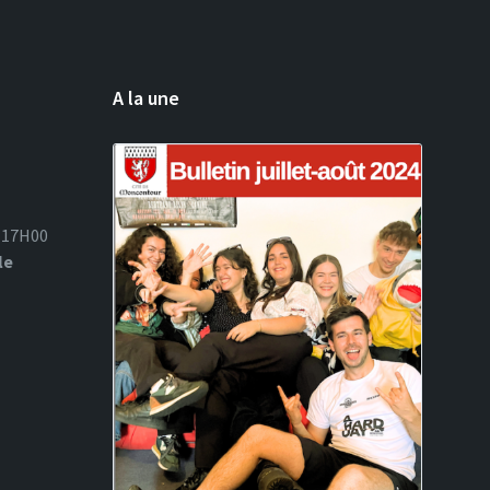
A la une
à 17H00
le