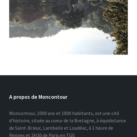
A propos de Moncontour
Moncontour, 1000 ans et 1000 habitants, est une cité
d’histoire, située au coeur de la Bretagne, à équidistance
de Saint-Brieuc, Lamballe et Loudéac, à 1 heure de
Rennes et 2H30 de Paris en TGV.