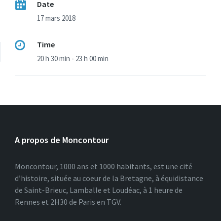
Date
17 mars 2018
Time
20 h 30 min - 23 h 00 min
A propos de Moncontour
Moncontour, 1000 ans et 1000 habitants, est une cité
d’histoire, située au coeur de la Bretagne, à équidistance
de Saint-Brieuc, Lamballe et Loudéac, à 1 heure de
Rennes et 2H30 de Paris en TGV.