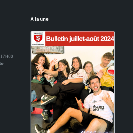
A la une
à 17H00
le