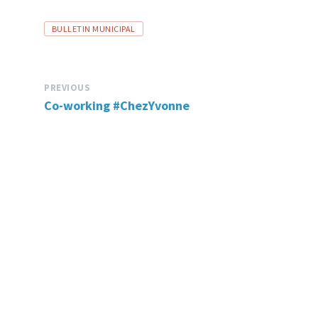
TAGS:
TAGS:
BULLETIN MUNICIPAL
PREVIOUS
Co-working #ChezYvonne