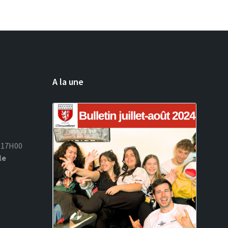
A la une
à 17H00
le