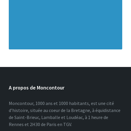
A propos de Moncontour
Moncontour, 1000 ans et 1000 habitants, est une cité
d’histoire, située au coeur de la Bretagne, à équidistance
de Saint-Brieuc, Lamballe et Loudéac, à 1 heure de
Rennes et 2H30 de Paris en TGV.