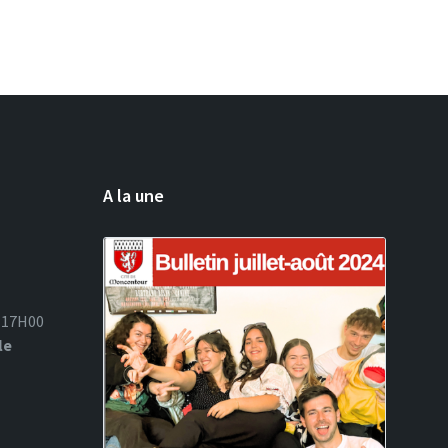
A la une
à 17H00
le