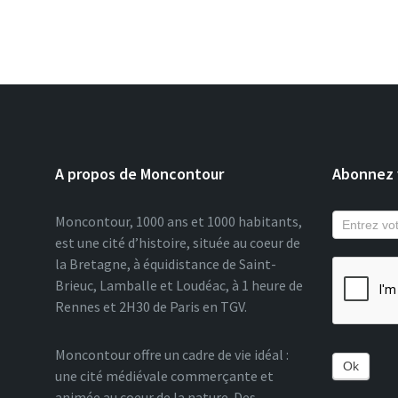
A propos de Moncontour
Abonnez v
Moncontour, 1000 ans et 1000 habitants,
est une cité d’histoire, située au coeur de
la Bretagne, à équidistance de Saint-
Brieuc, Lamballe et Loudéac, à 1 heure de
Rennes et 2H30 de Paris en TGV.
Moncontour offre un cadre de vie idéal :
Ok
une cité médiévale commerçante et
animée au coeur de la nature. Des